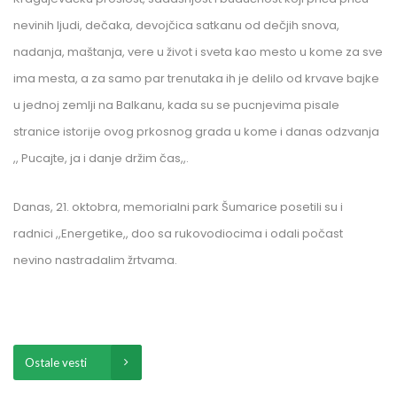
nevinih ljudi, dečaka, devojčica satkanu od dečjih snova,
nadanja, maštanja, vere u život i sveta kao mesto u kome za sve
ima mesta, a za samo par trenutaka ih je delilo od krvave bajke
u jednoj zemlji na Balkanu, kada su se pucnjevima pisale
stranice istorije ovog prkosnog grada u kome i danas odzvanja
,, Pucajte, ja i danje držim čas,,.
Danas, 21. oktobra, memorialni park Šumarice posetili su i
radnici ,,Energetike,, doo sa rukovodiocima i odali počast
nevino nastradalim žrtvama.
Ostale vesti