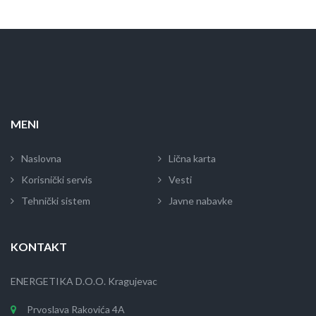
MENI
Naslovna
Lična karta
Korisnički servis
Vesti
Tehnički sistem
Javne nabavke
KONTAKT
ENERGETIKA D.O.O. Kragujevac
Prvoslava Rakovića 4A