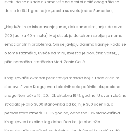
svetu da se nikada nikome više ne desi ni delić onoga šta se
desilo te 1941. godine jer ,,dosta su svetu jedne Šumarice,,.
,,Najduže traje iskopavanje jama, dok samo streljanje ide brzo
(100 ljudi za 40 minuta). Moj utisak je da tokom streljanja nema
emocionalnih problema. Oni se javljaju danima kasnije, kada se
o tome razmišlja, uveče na miru, izvestio je poručnik Valter,, ,
piše nemačka istoričarka Mari-Žanin Čalić.
Kragujevački oktobar predstavlja masakr koji su nad civilnim
stanovništvom Kragujevca i okolnih sela počinile okupacione
snage Nemačke 19., 20. i 21. oktobra 1941. godine. U ovom zločinu
stradalo je oko 3000 stanovnika od kojih je 300 učenika, a
petnaestoro između 8 i 15 godina, odnosno 10% stanovništva
Kragujevca i okoline tog doba. Dan koji je obeležio
Kragujevačku prošlost, sadašnjost i budućnost koji priča priču