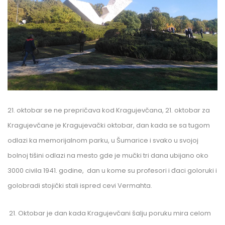
21. oktobar se ne prepričava kod Kragujevčana, 21. oktobar za
Kragujevčane je Kragujevački oktobar, dan kada se sa tugom
odlazi ka memorijalnom parku, u Šumarice i svako u svojoj
bolnoj tišini odlazi na mesto gde je mučki tri dana ubijano oko
3000 civila 1941. godine, dan u kome su profesori i đaci goloruki i
golobradi stojički stali ispred cevi Vermahta.
21. Oktobar je dan kada Kragujevčani šalju poruku mira celom