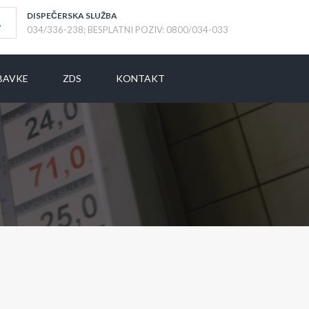
DISPEČERSKA SLUŽBA
034/336-238; BESPLATNI POZIV: 0800/034-033
BAVKE
ZDS
KONTAKT