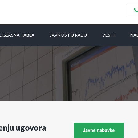
OGLASNA TABLA
JAVNOST U RADU
VESTI
NA
šenju ugovora
Javne nabavke