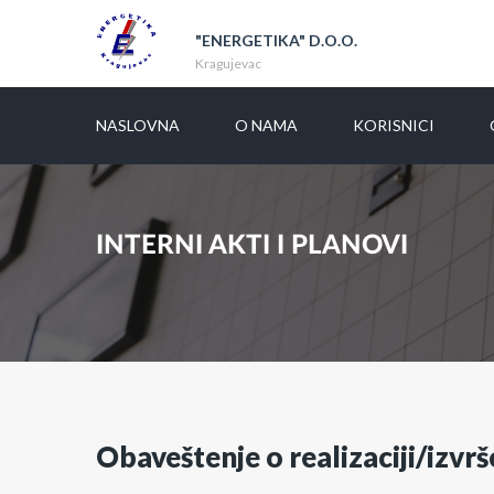
"ENERGETIKA" D.O.O.
Kragujevac
NASLOVNA
O NAMA
KORISNICI
INTERNI AKTI I PLANOVI
Obaveštenje o realizaciji/izvr